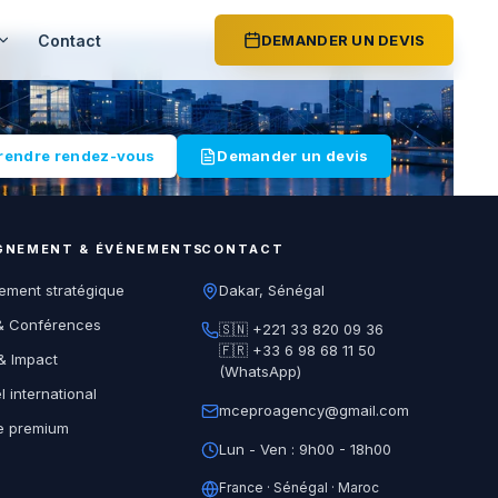
Contact
DEMANDER UN DEVIS
rendre rendez-vous
Demander un devis
NEMENT & ÉVÉNEMENTS
CONTACT
ment stratégique
Dakar, Sénégal
& Conférences
🇸🇳 +221 33 820 09 36
🇫🇷 +33 6 98 68 11 50
& Impact
(WhatsApp)
 international
mceproagency@gmail.com
e premium
Lun - Ven : 9h00 - 18h00
France · Sénégal · Maroc