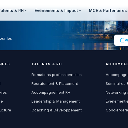
Talents & RH
Événements & Impact
MCE & Partenaires
our les
P
QUES
TALENTS & RH
ACCOMPAG
Formations professionnelles
Accompagne
M
Recrutement & Placement
Séminaires 
iles
Accompagnement RH
Networking 
ce
Leadership & Management
Événementiel
ucture
Coaching & Développement
Conciergeri
e