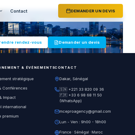
Contact
DEMANDER UN DEVIS
rendre rendez-vous
Demander un devis
NEMENT & ÉVÉNEMENTS
CONTACT
ment stratégique
Dakar, Sénégal
& Conférences
🇸🇳 +221 33 820 09 36
🇫🇷 +33 6 98 68 11 50
& Impact
(WhatsApp)
 international
mceproagency@gmail.com
e premium
Lun - Ven : 9h00 - 18h00
France · Sénégal · Maroc