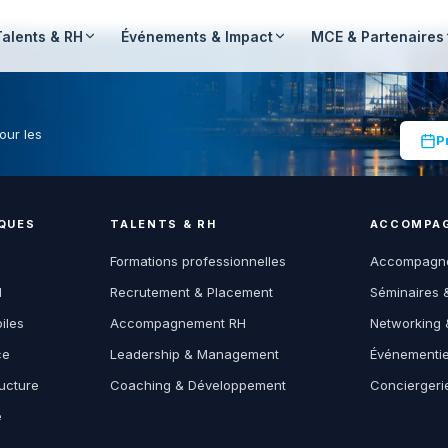
Talents & RH
Événements & Impact
MCE & Partenaires
our les
P
QUES
TALENTS & RH
ACCOMPAG
Formations professionnelles
Accompagne
M
Recrutement & Placement
Séminaires 
iles
Accompagnement RH
Networking 
ce
Leadership & Management
Événementiel
ucture
Coaching & Développement
Conciergeri
e