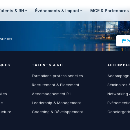
Talents & RH
Événements & Impact
MCE & Partenaires
our les
P
QUES
TALENTS & RH
ACCOMPAG
Formations professionnelles
Accompagne
M
Recrutement & Placement
Séminaires 
iles
Accompagnement RH
Networking 
ce
Leadership & Management
Événementiel
ucture
Coaching & Développement
Conciergeri
e