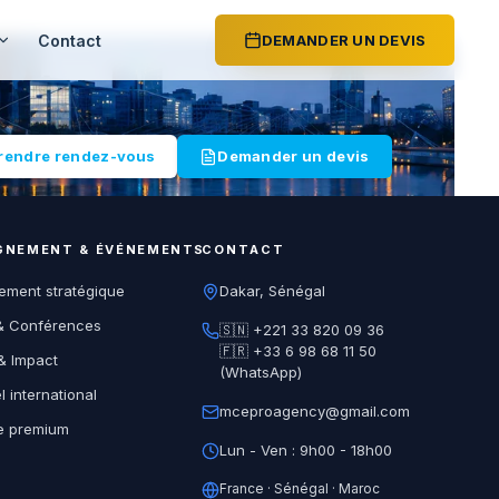
Contact
DEMANDER UN DEVIS
rendre rendez-vous
Demander un devis
NEMENT & ÉVÉNEMENTS
CONTACT
ment stratégique
Dakar, Sénégal
& Conférences
🇸🇳 +221 33 820 09 36
🇫🇷 +33 6 98 68 11 50
& Impact
(WhatsApp)
 international
mceproagency@gmail.com
e premium
Lun - Ven : 9h00 - 18h00
France · Sénégal · Maroc